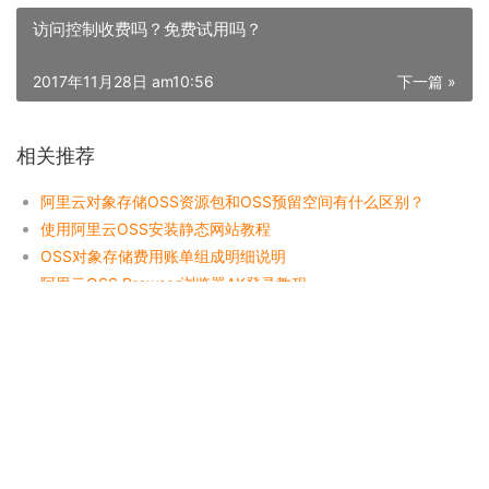
访问控制收费吗？免费试用吗？
2017年11月28日 am10:56
下一篇 »
相关推荐
阿里云对象存储OSS资源包和OSS预留空间有什么区别？
使用阿里云OSS安装静态网站教程
OSS对象存储费用账单组成明细说明
阿里云OSS Browser浏览器AK登录教程
阿里云OSS对象存储适合谁用？OSS存什么合适？
使用阿里云对象存储OSS放视频并播放会产生哪些费用？
阿里云对象存储OSS版本控制有必要开通吗？版本控制怎么收费？
什么是 OSS
阿里云对象存储OSS资源包是自动抵扣吗？需要配置吗？
阿里云OSS外网访问AccessDenied解决方法？