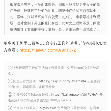
蜜在羞辱男主，当场面露愠色。闺蜜当场质疑男主母子的豪
门身份，还破坏了他们的彩礼，嘲笑他们这些东西都是假
的。最终，江城首富为了庆贺男主的婚礼，带着厚礼来到现
场，这才坐实了男主的豪门身份。此时女主后悔不及，闺蜜
成功破坏了女主的幸福，邪魅一笑，男主头也不回地走了。
更多关于阿里云百炼CLI命令行工具的说明，请移步到CLI官
方查看：
https://t.aliyun.com/U/9dT3kZ
2026年最新阿里云优惠活动：云服务器、免费Token和优惠券领
取：
① 阿里云官方活动：
https://t.aliyun.com/U/FzmsXA
云服务器
99元1年，新老同享，多配置特价
② 免费7000万Tokens领取：
https://t.aliyun.com/U/fPVHqY
开
通百炼AI模型平台免费领取超7000万Tokens
③ 代金券：领券入口
aliyun.club
免费领取12张代金券，总面值