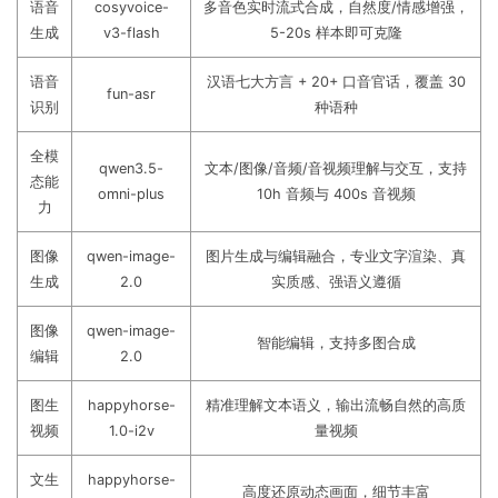
语音
cosyvoice-
多音色实时流式合成，自然度/情感增强，
生成
v3-flash
5-20s 样本即可克隆
语音
汉语七大方言 + 20+ 口音官话，覆盖 30
fun-asr
识别
种语种
全模
qwen3.5-
文本/图像/音频/音视频理解与交互，支持
态能
omni-plus
10h 音频与 400s 音视频
力
图像
qwen-image-
图片生成与编辑融合，专业文字渲染、真
生成
2.0
实质感、强语义遵循
图像
qwen-image-
智能编辑，支持多图合成
编辑
2.0
图生
happyhorse-
精准理解文本语义，输出流畅自然的高质
视频
1.0-i2v
量视频
文生
happyhorse-
高度还原动态画面，细节丰富