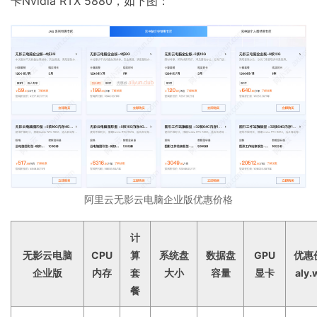
卡Nvidia RTX 5880，如下图：
阿里云无影云电脑企业版优惠价格
计
无影云电脑
CPU
算
系统盘
数据盘
GPU
优惠
企业版
内存
套
大小
容量
显卡
aly.
餐