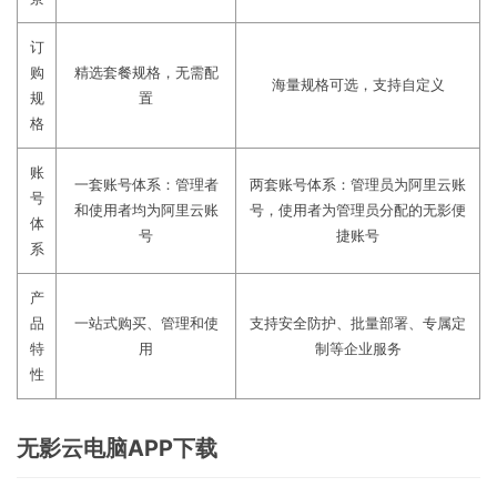
订
购
精选套餐规格，无需配
海量规格可选，支持自定义
规
置
格
账
一套账号体系：管理者
两套账号体系：管理员为阿里云账
号
和使用者均为阿里云账
号，使用者为管理员分配的无影便
体
号
捷账号
系
产
品
一站式购买、管理和使
支持安全防护、批量部署、专属定
特
用
制等企业服务
性
无影云电脑APP下载