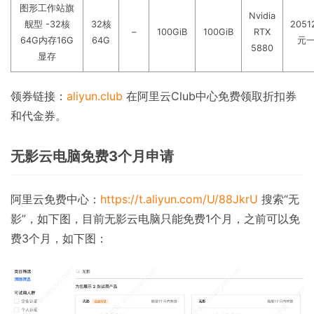
图形工作站旗
Nvidia
舰型 -32核
32核
2051
–
100GiB
100GiB
RTX
64G内存16G
64G
元
5880
显存
领券链接：
aliyun.club
在阿里云Club中心免费领取折扣券
和代金券。
无影云电脑免费3个月申请
阿里云免费中心：
https://t.aliyun.com/U/88JkrU
搜索“无
影”，如下图，目前无影云电脑只能免费1个月，之前可以免
费3个月，如下图：