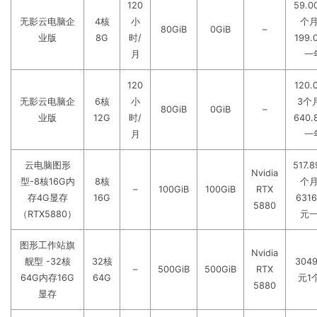
120
59.0
无影云电脑企
4核
小
个
80GiB
0GiB
–
业版
8G
时/
199.
月
一
120
120.
无影云电脑企
6核
小
3个
80GiB
0GiB
–
业版
12G
时/
640.
月
一
云电脑图形
517.
Nvidia
型-8核16G内
8核
个
–
100GiB
100GiB
RTX
存4G显存
16G
6316
5880
（RTX5880）
元
图形工作站旗
Nvidia
舰型 -32核
32核
3049
–
500GiB
500GiB
RTX
64G内存16G
64G
元1
5880
显存