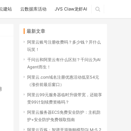
云建站
云数据库活动
JVS Claw龙虾AI
最新文章
阿里云账号注册收费吗？多少钱？开什么
玩笑！
千问云和阿里云有什么区别？千问云为AI
Agent而生！
阿里云.com域名注册优惠活动低至54元
（涨价前最后窗口）
用
阿里云99元服务器临时升级带宽，还能享
云
受99计划续费资格吗？
阿里云服务器ECS免费安全防护：主机防
护+安全防护免费领取指南
阿里云百炼：智谱开源旗舰模型GLM-5.2