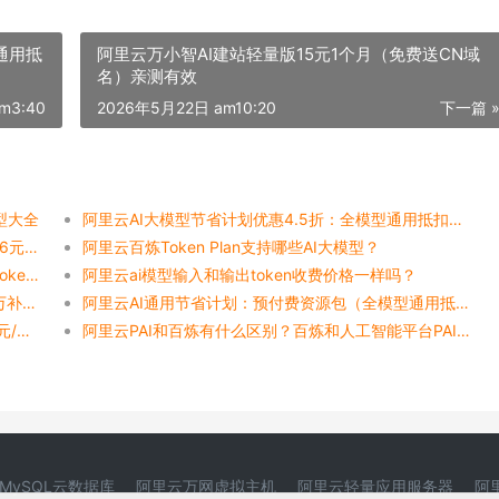
通用抵
阿里云万小智AI建站轻量版15元1个月（免费送CN域
名）亲测有效
m3:40
2026年5月22日 am10:20
下一篇 
型大全
阿里云AI大模型节省计划优惠4.5折：全模型通用抵扣最低10元1个月起
阿里云百炼千问-Qwen-Plus模型推理资源包：11.66元12000千tokens
阿里云百炼Token Plan支持哪些AI大模型？
ai大模型：本地部署和云端调用哪个更省钱，更省Token？
阿里云ai模型输入和输出token收费价格一样吗？
阿里云Tokens计费价格：免费7000万Tokens+亿万补贴+收费价格表
阿里云AI通用节省计划：预付费资源包（全模型通用抵扣）活动规则解读
HappyHorse登陆阿里云百炼：视频价格720P 0.9元/秒、1080P 1.6元/秒
阿里云PAI和百炼有什么区别？百炼和人工智能平台PAI定位、功能及使用对比
MySQL云数据库
阿里云万网虚拟主机
阿里云轻量应用服务器
阿