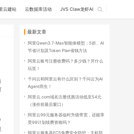
里云建站
云数据库活动
JVS Claw龙虾AI
最新文章
阿里Qwen3.7-Max智能体模型：5折、AI
节省计划及Token Plan省钱方法
阿里云账号注册收费吗？多少钱？开什么
玩笑！
千问云和阿里云有什么区别？千问云为AI
新
Agent而生！
可
阿里云.com域名注册优惠活动低至54元
（涨价前最后窗口）
阿里云99元服务器临时升级带宽，还能享
/
受99计划续费资格吗？
舰
阿里云服务器ECS免费安全防护：主机防