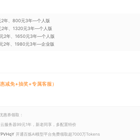
0元2年、800元3年—个人版
0元2年、1320元3年—个人版
60元2年、1650元3年—个人版
99元2年、1980元3年—企业版
惠减免+抽奖+专属客服）
和优惠券领取：
云服务器99元1年，新老同享，多配置特价
U/fPVHqY
开通百炼AI模型平台免费领取超7000万Tokens