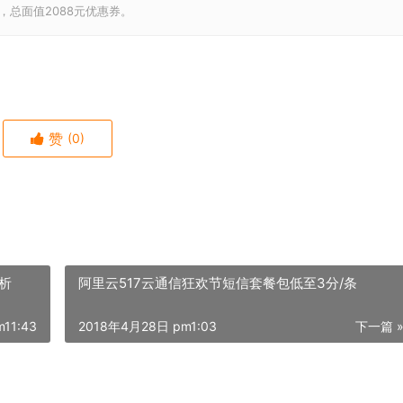
，总面值2088元优惠券。
赞
(0)
析
阿里云517云通信狂欢节短信套餐包低至3分/条
11:43
2018年4月28日 pm1:03
下一篇 