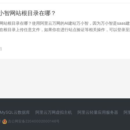
小智网站根目录在哪？
网站根目录在哪？使用阿里云万网的AI建站万小智，因为万小智是saas
在根目录上传任意文件，如果你在进行站点验证等相关操作，可以登录至
径…
日
MySQL云数据库
阿里云万网虚拟主机
阿里云轻量应用服务器
阿
1
吉公网安备22040002000146号