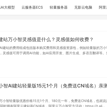
AI大模型
云服务器ECS
轻量服务器
无影云电脑
阿里
I建站万小智灵感值是什么？灵感值如何收费？
AI建站的费用组成包括版本购买费用和灵感值资源包，例如轻量版的万小
值，灵感值可用于调用AI功能，如AI应用开发、图片生成、多语言翻译等。
…
日
小智AI建站轻量版15元1个月（免费送CN域名）亲
站万小智轻量版优惠价格15元1个月、180元一年，免费送CN域名，也就说
同时拥有阿里云建站和CN域名，阿里云万小智官方活动：https://t.ali…