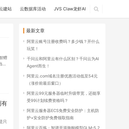
云建站
云数据库活动
JVS Claw龙虾AI
最新文章
阿里云账号注册收费吗？多少钱？开什么
玩笑！
智赠
千问云和阿里云有什么区别？千问云为AI
当版
Agent而生！
阿里云.com域名注册优惠活动低至54元
（涨价前最后窗口）
阿里云99元服务器临时升级带宽，还能享
受99计划续费资格吗？
测有
阿里云服务器ECS免费安全防护：主机防
护+安全防护免费领取指南
是只
阿里云百炼：智谱开源旗舰模型GLM-5.2