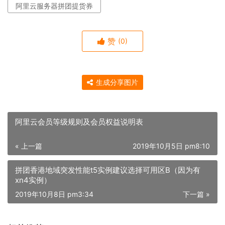
阿里云服务器拼团提货券
赞
(0)
生成分享图片
阿里云会员等级规则及会员权益说明表
« 上一篇
2019年10月5日 pm8:10
拼团香港地域突发性能t5实例建议选择可用区B（因为有
xn4实例）
2019年10月8日 pm3:34
下一篇 »