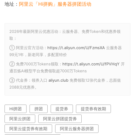
地址：
阿里云「Hi拼购」服务器拼团活动
2026年最新阿里云优惠活动：云服务器、免费Token和优惠券领
取：
① 阿里云官方活动：
https://t.aliyun.com/U/FzmsXA
云服务器
99元1年，新老同享，多配置特价
② 免费7000万Tokens领取：
https://t.aliyun.com/U/fPVHqY
开
通百炼AI模型平台免费领取超7000万Tokens
③ 代金券：领券入口
aliyun.club
免费领取12张代金券，总面值
2088元优惠券。
Hi拼团
拼团
提货券
提货券有效期
阿里云拼团
阿里云拼团提货券
阿里云提货券有效期
阿里云服务器拼团