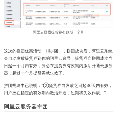
阿里云拼团提货券有效期一个月
这次的拼团优惠活动「Hi拼团」，拼团成功后，阿里云系统
会自动发放提货券到你的阿里云账号，提货券自拼团成功当
日起一个月内有效，务必在提货券有效期内激活开通云服务
器，超过一个月提货券就失效了。
拼团规则中已说明：“②提货券自发放之日起30天内有效，
用户应在指定的有效期内激活开通，过期将失效作废。”
阿里云服务器拼团