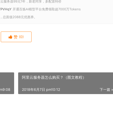
云服务器99元1年，新老同享，多配置特价
U/fPVHqY
开通百炼AI模型平台免费领取超7000万Tokens
，总面值2088元优惠券。
赞
(0)
阿里云服务器怎么购买？（图文教程）
m9:08
2018年6月7日 pm10:12
下一篇 