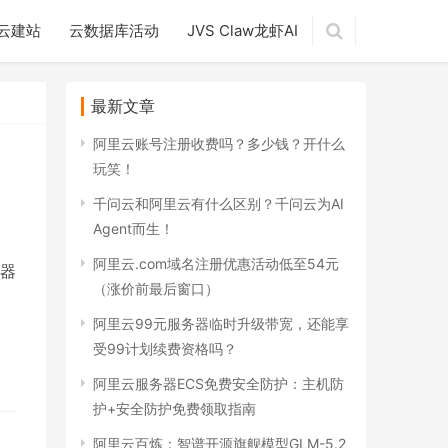
云建站
云数据库活动
JVS Claw龙虾AI
最新文章
阿里云账号注册收费吗？多少钱？开什么
玩笑！
千问云和阿里云有什么区别？千问云为AI
Agent而生！
阿里云.com域名注册优惠活动低至54元
器
（涨价前最后窗口）
阿里云99元服务器临时升级带宽，还能享
受99计划续费资格吗？
阿里云服务器ECS免费安全防护：主机防
护+安全防护免费领取指南
阿里云百炼：智谱开源旗舰模型GLM-5.2