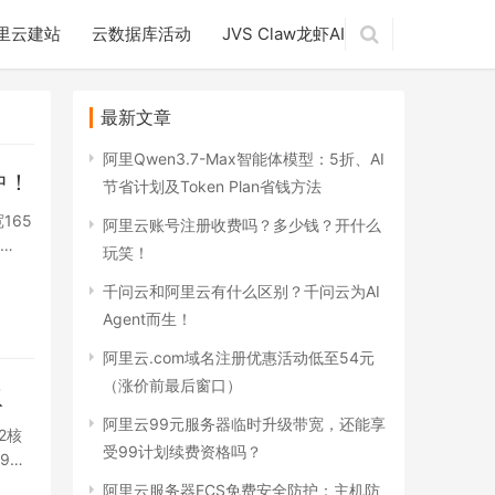
里云建站
云数据库活动
JVS Claw龙虾AI
最新文章
阿里Qwen3.7-Max智能体模型：5折、AI
中！
节省计划及Token Plan省钱方法
165
阿里云账号注册收费吗？多少钱？开什么
…
玩笑！
千问云和阿里云有什么区别？千问云为AI
Agent而生！
阿里云.com域名注册优惠活动低至54元
（涨价前最后窗口）
取
阿里云99元服务器临时升级带宽，还能享
2核
受99计划续费资格吗？
9
阿里云服务器ECS免费安全防护：主机防