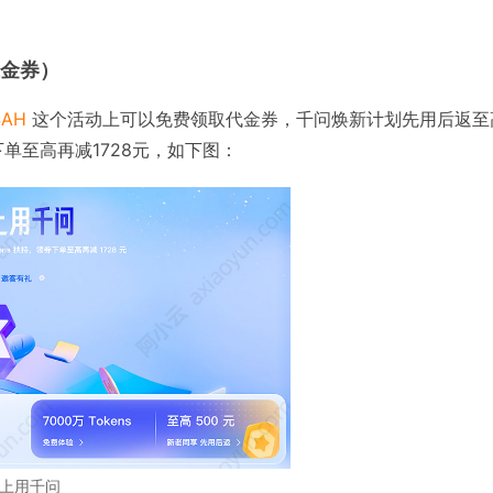
代金券）
SAH
这个活动上可以免费领取代金券，千问焕新计划先用后返至
下单至高再减1728元，如下图：
马上用千问