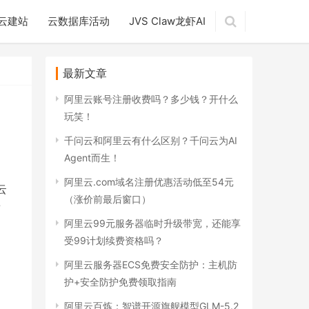
云建站
云数据库活动
JVS Claw龙虾AI
最新文章
阿里云账号注册收费吗？多少钱？开什么
玩笑！
千问云和阿里云有什么区别？千问云为AI
Agent而生！
阿里云.com域名注册优惠活动低至54元
云
（涨价前最后窗口）
前
阿里云99元服务器临时升级带宽，还能享
受99计划续费资格吗？
阿里云服务器ECS免费安全防护：主机防
护+安全防护免费领取指南
阿里云百炼：智谱开源旗舰模型GLM-5.2