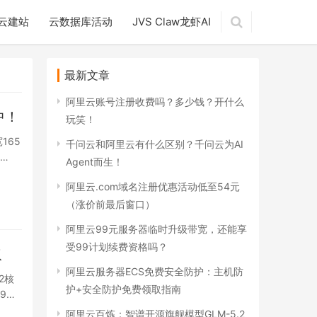
云建站
云数据库活动
JVS Claw龙虾AI
最新文章
阿里云账号注册收费吗？多少钱？开什么
中！
玩笑！
165
千问云和阿里云有什么区别？千问云为AI
…
Agent而生！
阿里云.com域名注册优惠活动低至54元
（涨价前最后窗口）
阿里云99元服务器临时升级带宽，还能享
受99计划续费资格吗？
取
阿里云服务器ECS免费安全防护：主机防
2核
护+安全防护免费领取指南
9
阿里云百炼：智谱开源旗舰模型GLM-5.2