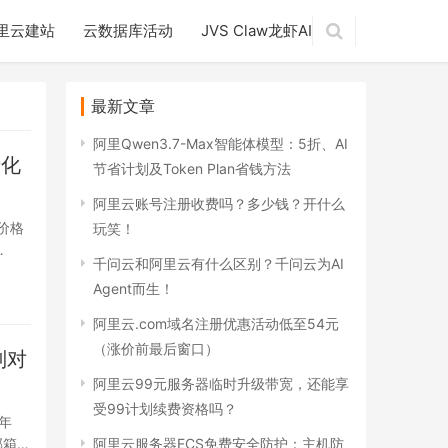
里云建站
云数据库活动
JVS Claw龙虾AI
最新文章
阿里Qwen3.7-Max智能体模型：5折、AI
产化
节省计划及Token Plan省钱方法
阿里云账号注册收费吗？多少钱？开什么
价格
玩笑！
…
千问云和阿里云有什么区别？千问云为AI
Agent而生！
阿里云.com域名注册优惠活动低至54元
（涨价前最后窗口）
别对
阿里云99元服务器临时升级带宽，还能享
受99计划续费资格吗？
年
邮箱集
阿里云服务器ECS免费安全防护：主机防