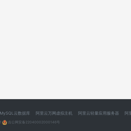
MySQL云数据库
阿里云万网虚拟主机
阿里云轻量应用服务器
阿
1
吉公网安备22040002000146号