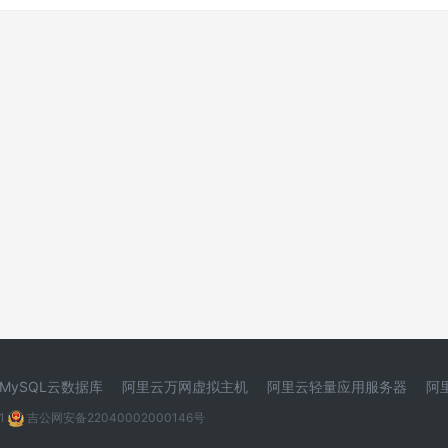
MySQL云数据库
阿里云万网虚拟主机
阿里云轻量应用服务器
阿
1
吉公网安备22040002000146号