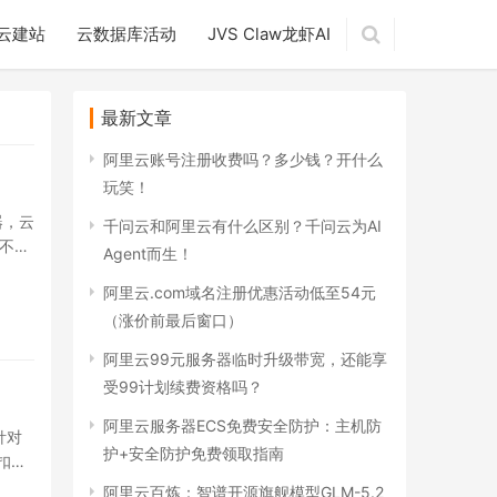
云建站
云数据库活动
JVS Claw龙虾AI
最新文章
阿里云账号注册收费吗？多少钱？开什么
玩笑！
器，云
千问云和阿里云有什么区别？千问云为AI
费不涨
Agent而生！
阿里云.com域名注册优惠活动低至54元
（涨价前最后窗口）
阿里云99元服务器临时升级带宽，还能享
受99计划续费资格吗？
阿里云服务器ECS免费安全防护：主机防
针对
护+安全防护免费领取指南
扣价
阿里云百炼：智谱开源旗舰模型GLM-5.2