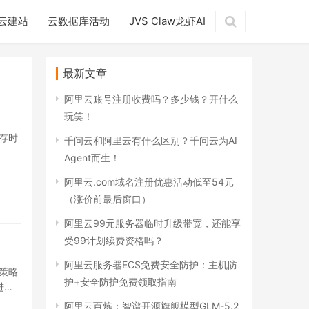
云建站
云数据库活动
JVS Claw龙虾AI
最新文章
阿里云账号注册收费吗？多少钱？开什么
玩笑！
存时
千问云和阿里云有什么区别？千问云为AI
Agent而生！
阿里云.com域名注册优惠活动低至54元
（涨价前最后窗口）
阿里云99元服务器临时升级带宽，还能享
受99计划续费资格吗？
阿里云服务器ECS免费安全防护：主机防
策略
护+安全防护免费领取指南
进行
阿里云百炼：智谱开源旗舰模型GLM-5.2