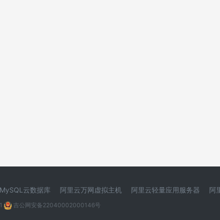
MySQL云数据库
阿里云万网虚拟主机
阿里云轻量应用服务器
阿
1
吉公网安备22040002000146号