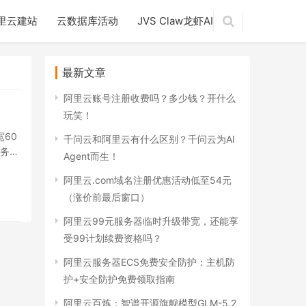
里云建站
云数据库活动
JVS Claw龙虾AI
最新文章
阿里云账号注册收费吗？多少钱？开什么
玩笑！
宽60
千问云和阿里云有什么区别？千问云为AI
服务…
Agent而生！
阿里云.com域名注册优惠活动低至54元
（涨价前最后窗口）
阿里云99元服务器临时升级带宽，还能享
受99计划续费资格吗？
阿里云服务器ECS免费安全防护：主机防
护+安全防护免费领取指南
阿里云百炼：智谱开源旗舰模型GLM-5.2