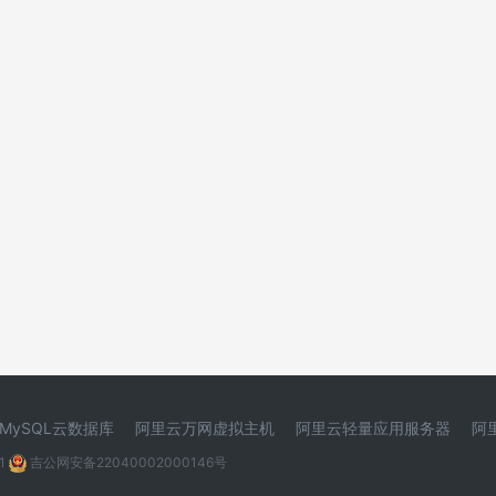
MySQL云数据库
阿里云万网虚拟主机
阿里云轻量应用服务器
阿
1
吉公网安备22040002000146号