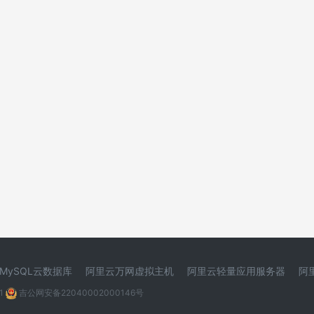
MySQL云数据库
阿里云万网虚拟主机
阿里云轻量应用服务器
阿
1
吉公网安备22040002000146号