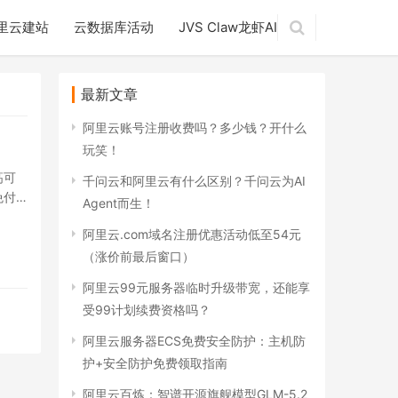
里云建站
云数据库活动
JVS Claw龙虾AI
最新文章
阿里云账号注册收费吗？多少钱？开什么
玩笑！
高可
千问云和阿里云有什么区别？千问云为AI
免付
Agent而生！
阿里云.com域名注册优惠活动低至54元
（涨价前最后窗口）
阿里云99元服务器临时升级带宽，还能享
受99计划续费资格吗？
阿里云服务器ECS免费安全防护：主机防
护+安全防护免费领取指南
阿里云百炼：智谱开源旗舰模型GLM-5.2