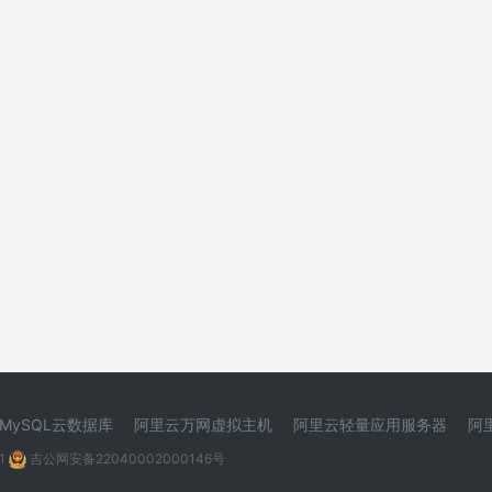
MySQL云数据库
阿里云万网虚拟主机
阿里云轻量应用服务器
阿
1
吉公网安备22040002000146号