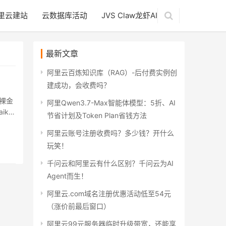
里云建站
云数据库活动
JVS Claw龙虾AI
最新文章
阿里云百炼知识库（RAG）-后付费实例创
建成功，会收费吗？
裸金
阿里Qwen3.7-Max智能体模型：5折、AI
ik…
节省计划及Token Plan省钱方法
阿里云账号注册收费吗？多少钱？开什么
玩笑！
千问云和阿里云有什么区别？千问云为AI
Agent而生！
阿里云.com域名注册优惠活动低至54元
（涨价前最后窗口）
阿里云99元服务器临时升级带宽，还能享