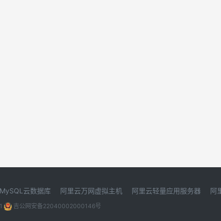
MySQL云数据库
阿里云万网虚拟主机
阿里云轻量应用服务器
阿
1
吉公网安备22040002000146号