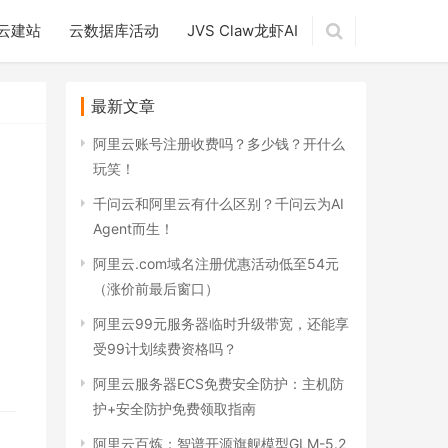
云建站
云数据库活动
JVS Claw龙虾AI
最新文章
阿里云账号注册收费吗？多少钱？开什么
玩笑！
千问云和阿里云有什么区别？千问云为AI
Agent而生！
阿里云.com域名注册优惠活动低至54元
（涨价前最后窗口）
阿里云99元服务器临时升级带宽，还能享
受99计划续费资格吗？
阿里云服务器ECS免费安全防护：主机防
护+安全防护免费领取指南
阿里云百炼：智谱开源旗舰模型GLM-5.2