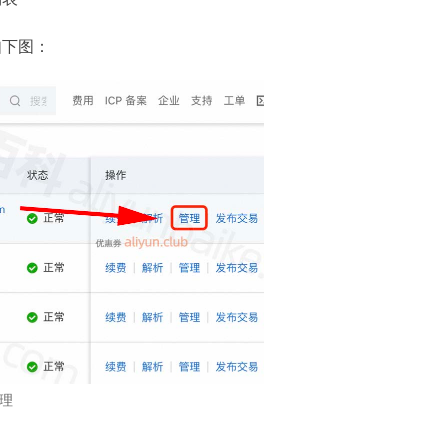
如下图：
理