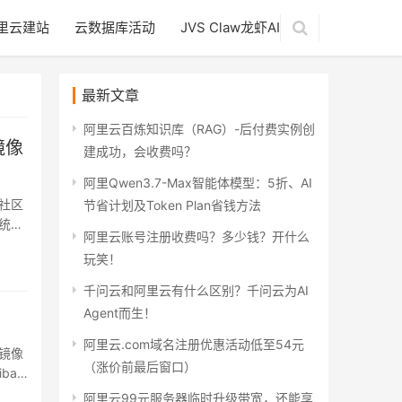
里云建站
云数据库活动
JVS Claw龙虾AI
最新文章
阿里云百炼知识库（RAG）-后付费实例创
镜像
建成功，会收费吗？
阿里Qwen3.7-Max智能体模型：5折、AI
社区
节省计划及Token Plan省钱方法
统，
阿里云账号注册收费吗？多少钱？开什么
玩笑！
千问云和阿里云有什么区别？千问云为AI
Agent而生！
阿里云.com域名注册优惠活动低至54元
镜像
（涨价前最后窗口）
ba…
阿里云99元服务器临时升级带宽，还能享