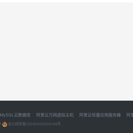
MySQL云数据库
阿里云万网虚拟主机
阿里云轻量应用服务器
阿
1
吉公网安备22040002000146号