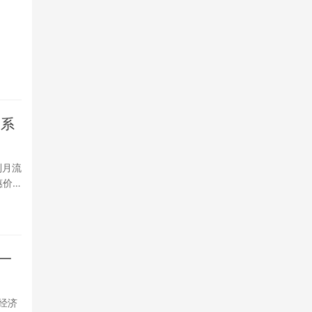
、
G系
制月流
惠价…
一
S经济