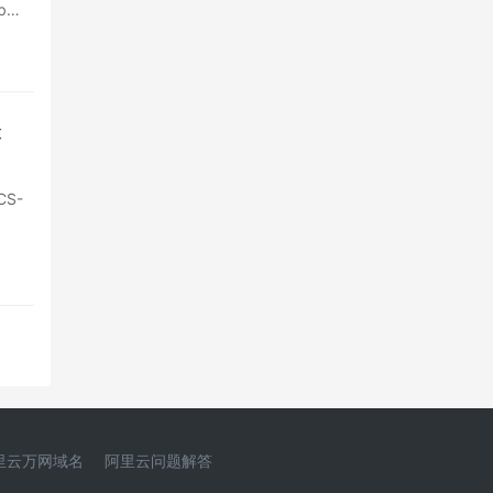
b…
涨
S-
里云万网域名
阿里云问题解答