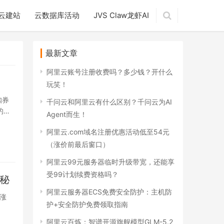
云建站
云数据库活动
JVS Claw龙虾AI
最新文章
阿里云账号注册收费吗？多少钱？开什么
玩笑！
扣券
千问云和阿里云有什么区别？千问云为AI
的订
Agent而生！
阿里云.com域名注册优惠活动低至54元
（涨价前最后窗口）
阿里云99元服务器临时升级带宽，还能享
受99计划续费资格吗？
揭秘
阿里云服务器ECS免费安全防护：主机防
不涨
护+安全防护免费领取指南
阿里云百炼：智谱开源旗舰模型GLM-5.2