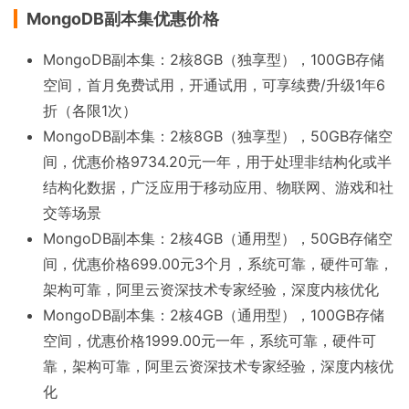
MongoDB副本集优惠价格
MongoDB副本集：2核8GB（独享型），100GB存储
空间，首月免费试用，开通试用，可享续费/升级1年6
折（各限1次）
MongoDB副本集：2核8GB（独享型），50GB存储空
间，优惠价格9734.20元一年，用于处理非结构化或半
结构化数据，广泛应用于移动应用、物联网、游戏和社
交等场景
MongoDB副本集：2核4GB（通用型），50GB存储空
间，优惠价格699.00元3个月，系统可靠，硬件可靠，
架构可靠，阿里云资深技术专家经验，深度内核优化
MongoDB副本集：2核4GB（通用型），100GB存储
空间，优惠价格1999.00元一年，系统可靠，硬件可
靠，架构可靠，阿里云资深技术专家经验，深度内核优
化