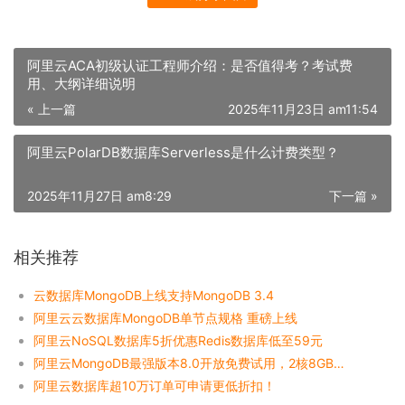
阿里云ACA初级认证工程师介绍：是否值得考？考试费
用、大纲详细说明
« 上一篇
2025年11月23日 am11:54
阿里云PolarDB数据库Serverless是什么计费类型？
2025年11月27日 am8:29
下一篇 »
相关推荐
云数据库MongoDB上线支持MongoDB 3.4
阿里云云数据库MongoDB单节点规格 重磅上线
阿里云NoSQL数据库5折优惠Redis数据库低至59元
阿里云MongoDB最强版本8.0开放免费试用，2核8GB独享型NoSQL数据库
阿里云数据库超10万订单可申请更低折扣！