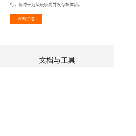
行，保障千万级玩家高并发存档体验。
查看详情
文档与工具
产品文档
查看数据库MongoDB所有相关文档
快速入门
快速了解如何使用数据库MongoDB服务