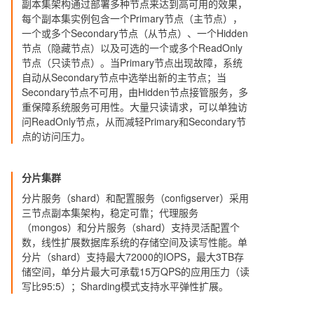
副本集架构通过部署多种节点来达到高可用的效果，
每个副本集实例包含一个Primary节点（主节点），
一个或多个Secondary节点（从节点）、一个Hidden
节点（隐藏节点）以及可选的一个或多个ReadOnly
节点（只读节点）。当Primary节点出现故障，系统
自动从Secondary节点中选举出新的主节点；当
Secondary节点不可用，由Hidden节点接管服务，多
重保障系统服务可用性。大量只读请求，可以单独访
问ReadOnly节点，从而减轻Primary和Secondary节
点的访问压力。
分片集群
分片服务（shard）和配置服务（configserver）采用
三节点副本集架构，稳定可靠；代理服务
（mongos）和分片服务（shard）支持灵活配置个
数，线性扩展数据库系统的存储空间及读写性能。单
分片（shard）支持最大72000的IOPS，最大3TB存
储空间，单分片最大可承载15万QPS的应用压力（读
写比95:5）；Sharding模式支持水平弹性扩展。