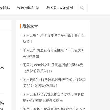
云建站
云数据库活动
JVS Claw龙虾AI
最新文章
阿里云账号注册收费吗？多少钱？开什么
玩笑！
千问云和阿里云有什么区别？千问云为AI
Agent而生！
阿里云.com域名注册优惠活动低至54元
大
（涨价前最后窗口）
阿里云99元服务器临时升级带宽，还能享
受99计划续费资格吗？
阿里云服务器ECS免费安全防护：主机防
护+安全防护免费领取指南
风
阿里云百炼：智谱开源旗舰模型GLM-5.2
遭