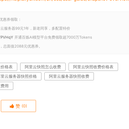
和优惠券领取：
云服务器99元1年，新老同享，多配置特价
U/fPVHqY
开通百炼AI模型平台免费领取超7000万Tokens
，总面值2088元优惠券。
照价格表
阿里云快照怎么收费
阿里云快照收费价格表
阿里云服务器快照价格
阿里云服务器快照收费
照费用
赞
(0)