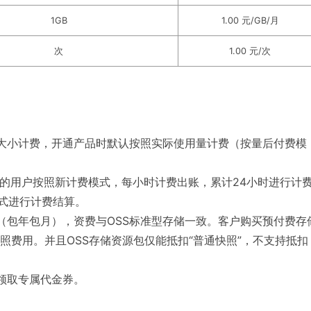
1GB
1.00 元/GB/月
次
1.00 元/次
大小计费，开通产品时默认按照实际使用量计费（按量后付费模
服务的用户按照新计费模式，每小时计费出账，累计24小时进行计
模式进行计费结算。
包（包年包月），资费与OSS标准型存储一致。客户购买预付费存
照费用。并且OSS存储资源包仅能抵扣“普通快照”，不支持抵扣
领取专属代金券。