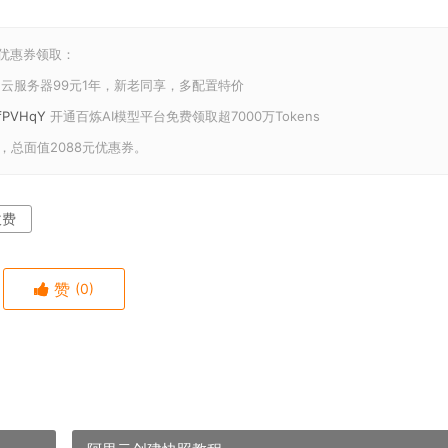
和优惠券领取：
云服务器99元1年，新老同享，多配置特价
U/fPVHqY
开通百炼AI模型平台免费领取超7000万Tokens
，总面值2088元优惠券。
收费
赞
(0)