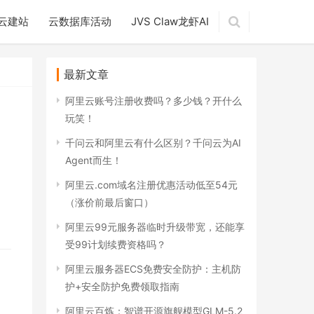
云建站
云数据库活动
JVS Claw龙虾AI
最新文章
阿里云账号注册收费吗？多少钱？开什么
玩笑！
千问云和阿里云有什么区别？千问云为AI
Agent而生！
阿里云.com域名注册优惠活动低至54元
（涨价前最后窗口）
阿里云99元服务器临时升级带宽，还能享
受99计划续费资格吗？
阿里云服务器ECS免费安全防护：主机防
护+安全防护免费领取指南
阿里云百炼：智谱开源旗舰模型GLM-5.2