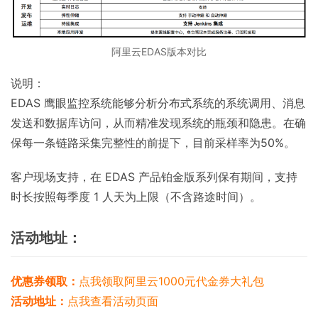
阿里云EDAS版本对比
说明：
EDAS 鹰眼监控系统能够分析分布式系统的系统调用、消息
发送和数据库访问，从而精准发现系统的瓶颈和隐患。在确
保每一条链路采集完整性的前提下，目前采样率为50%。
客户现场支持，在 EDAS 产品铂金版系列保有期间，支持
时长按照每季度 1 人天为上限（不含路途时间）。
活动地址：
优惠券领取：
点我领取阿里云1000元代金券大礼包
活动地址：
点我查看活动页面