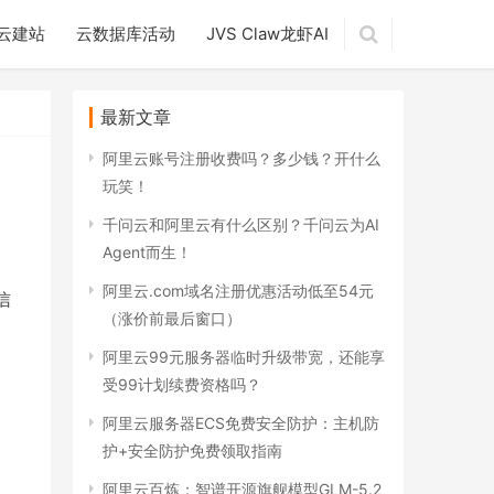
云建站
云数据库活动
JVS Claw龙虾AI
最新文章
阿里云账号注册收费吗？多少钱？开什么
玩笑！
千问云和阿里云有什么区别？千问云为AI
Agent而生！
阿里云.com域名注册优惠活动低至54元
信
（涨价前最后窗口）
阿里云99元服务器临时升级带宽，还能享
受99计划续费资格吗？
阿里云服务器ECS免费安全防护：主机防
护+安全防护免费领取指南
阿里云百炼：智谱开源旗舰模型GLM-5.2