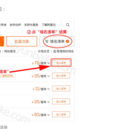
图：
清单