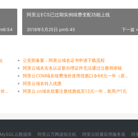
阿里云ECS已过期实例续费变配功能上线
m6:54
2018年5月25日 pm5:45
下一篇 
知
公安部备案，阿里云域名证书申请下载流程
阿里云域名实名认证新办理证件无法通过注册局审核
阿里云COM域名续费涨价使用优惠口令68元一年（原价79元）
阿里云域名转入优惠
阿里云双11域名转入优惠_com和cn域名转入阿里云价格表
阿里云.cn域名批量注册优惠低至13元一年，新用户1元
MySQL云数据库
阿里云万网虚拟主机
阿里云轻量应用服务器
阿