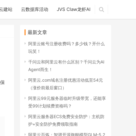
云建站
云数据库活动
JVS Claw龙虾AI
最新文章
阿里云账号注册收费吗？多少钱？开什么
玩笑！
千问云和阿里云有什么区别？千问云为AI
Agent而生！
阿里云.com域名注册优惠活动低至54元
保
（涨价前最后窗口）
阿里云99元服务器临时升级带宽，还能享
受99计划续费资格吗？
阿里云服务器ECS免费安全防护：主机防
护+安全防护免费领取指南
阿里云百炼：智谱开源旗舰模型GLM-5.2