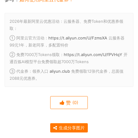
2026年最新阿里云优惠活动：云服务器、免费Token和优惠券领
取：
① 阿里云官方活动：
https://t.aliyun.com/U/FzmsXA
云服务器
99元1年，新老同享，多配置特价
② 免费7000万Tokens领取：
https://t.aliyun.com/U/fPVHqY
开
通百炼AI模型平台免费领取超7000万Tokens
③ 代金券：领券入口
aliyun.club
免费领取12张代金券，总面值
2088元优惠券。
赞
(0)
生成分享图片