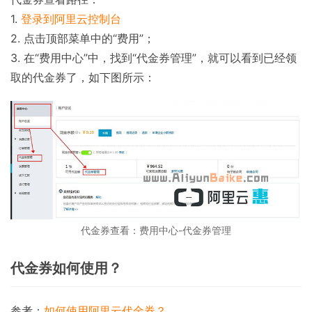
1.
登录到阿里云控制台
2. 点击顶部菜单中的“费用”；
3. 在“费用中心”中，找到“代金券管理”，就可以看到已经领
取的代金券了，如下图所示：
代金券查看：费用中心-代金券管理
代金券如何使用？
参考：
如何使用阿里云代金券？