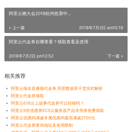
阿里云栖大会2018杭州抢票中…
« 上一篇
2018年7月2日 am10:19
阿里云代金券在哪查看？领取查看及使用
2018年7月2日 pm12:52
下一篇 »
相关推荐
阿里云报名直播领代金券 阿里数据库干货实时解析
阿里云代金券领取
阿里云618云上故事代金券可以转移吗？
阿里云9折优惠券ECS云服务器产品专用券免费领取
阿里云优惠码满减专属优惠码最高满减2700元
阿里云代金券查询地址及使用限制