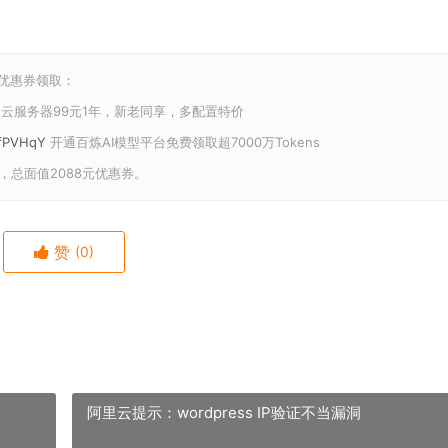
和优惠券领取：
云服务器99元1年，新老同享，多配置特价
U/fPVHqY
开通百炼AI模型平台免费领取超7000万Tokens
，总面值2088元优惠券。
赞
(0)
阿里云提示：wordpress IP验证不当漏洞