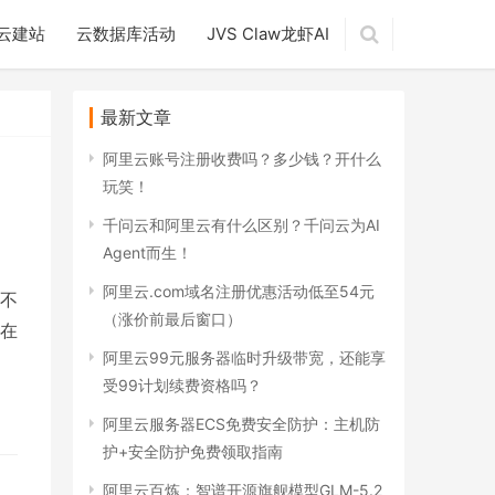
云建站
云数据库活动
JVS Claw龙虾AI
最新文章
阿里云账号注册收费吗？多少钱？开什么
玩笑！
千问云和阿里云有什么区别？千问云为AI
Agent而生！
阿里云.com域名注册优惠活动低至54元
不
（涨价前最后窗口）
在
阿里云99元服务器临时升级带宽，还能享
受99计划续费资格吗？
阿里云服务器ECS免费安全防护：主机防
护+安全防护免费领取指南
阿里云百炼：智谱开源旗舰模型GLM-5.2