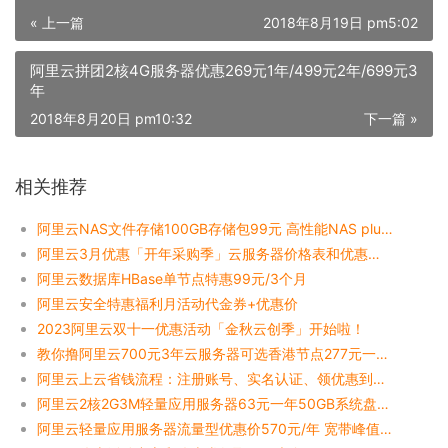
« 上一篇
2018年8月19日 pm5:02
阿里云拼团2核4G服务器优惠269元1年/499元2年/699元3
年
2018年8月20日 pm10:32
下一篇 »
相关推荐
阿里云NAS文件存储100GB存储包99元 高性能NAS plus免费试用
阿里云3月优惠「开年采购季」云服务器价格表和优惠券领取
阿里云数据库HBase单节点特惠99元/3个月
阿里云安全特惠福利月活动代金券+优惠价
2023阿里云双十一优惠活动「金秋云创季」开始啦！
教你撸阿里云700元3年云服务器可选香港节点277元一年特惠
阿里云上云省钱流程：注册账号、实名认证、领优惠到购买云服务器全解析
阿里云2核2G3M轻量应用服务器63元一年50GB系统盘（又降价）
阿里云轻量应用服务器流量型优惠价570元/年 宽带峰值3M