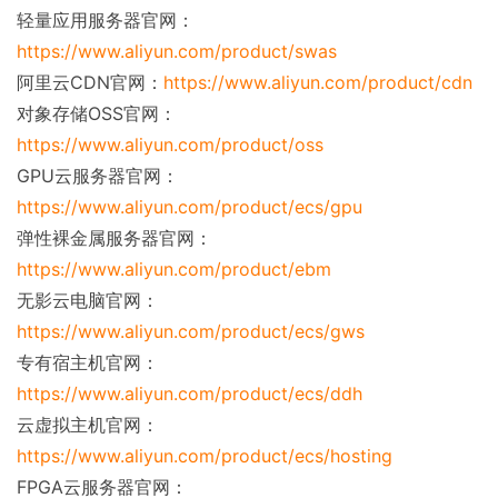
轻量应用服务器官网：
https://www.aliyun.com/product/swas
阿里云CDN官网：
https://www.aliyun.com/product/cdn
对象存储OSS官网：
https://www.aliyun.com/product/oss
GPU云服务器官网：
https://www.aliyun.com/product/ecs/gpu
弹性裸金属服务器官网：
https://www.aliyun.com/product/ebm
无影云电脑官网：
https://www.aliyun.com/product/ecs/gws
专有宿主机官网：
https://www.aliyun.com/product/ecs/ddh
云虚拟主机官网：
https://www.aliyun.com/product/ecs/hosting
FPGA云服务器官网：