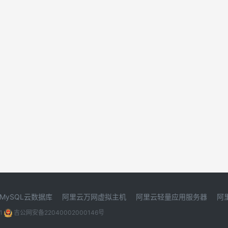
MySQL云数据库
阿里云万网虚拟主机
阿里云轻量应用服务器
阿
1
吉公网安备22040002000146号