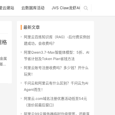
里云建站
云数据库活动
JVS Claw龙虾AI
最新文章
阿里云百炼知识库（RAG）-后付费实例创
规格
建成功，会收费吗？
阿里Qwen3.7-Max智能体模型：5折、AI
金属
节省计划及Token Plan省钱方法
差
阿里云账号注册收费吗？多少钱？开什么
玩笑！
千问云和阿里云有什么区别？千问云为AI
Agent而生！
阿里云.com域名注册优惠活动低至54元
（涨价前最后窗口）
阿里云99元服务器临时升级带宽，还能享