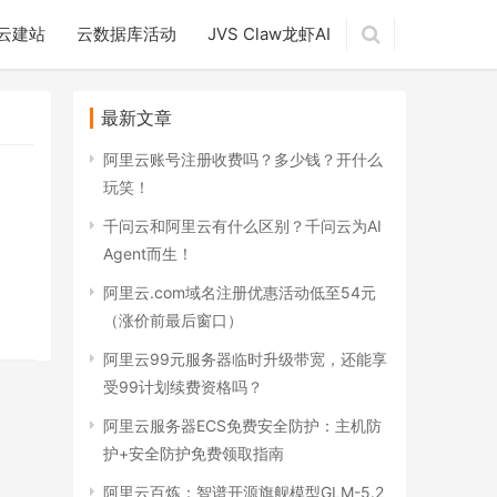
云建站
云数据库活动
JVS Claw龙虾AI
最新文章
阿里云账号注册收费吗？多少钱？开什么
玩笑！
千问云和阿里云有什么区别？千问云为AI
Agent而生！
阿里云.com域名注册优惠活动低至54元
（涨价前最后窗口）
阿里云99元服务器临时升级带宽，还能享
受99计划续费资格吗？
阿里云服务器ECS免费安全防护：主机防
护+安全防护免费领取指南
阿里云百炼：智谱开源旗舰模型GLM-5.2