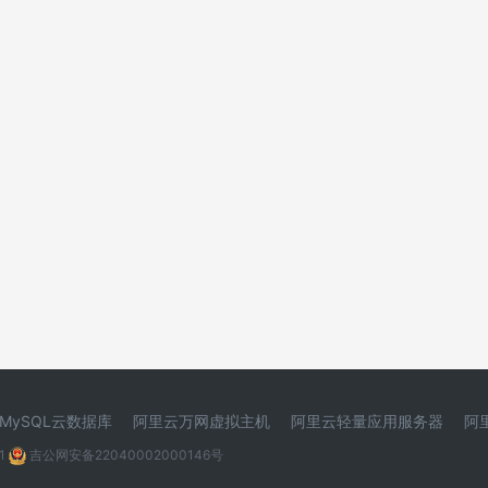
MySQL云数据库
阿里云万网虚拟主机
阿里云轻量应用服务器
阿
1
吉公网安备22040002000146号