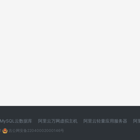
MySQL云数据库
阿里云万网虚拟主机
阿里云轻量应用服务器
阿
1
吉公网安备22040002000146号