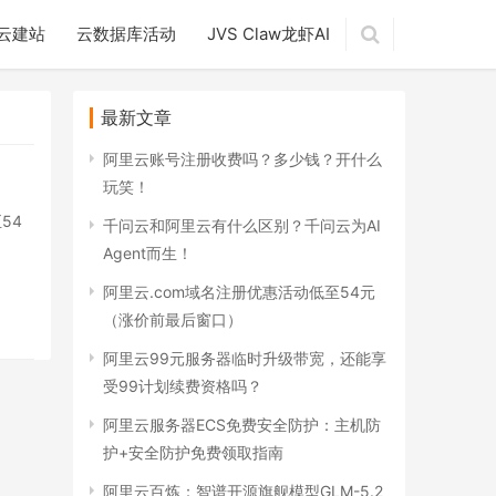
云建站
云数据库活动
JVS Claw龙虾AI
最新文章
阿里云账号注册收费吗？多少钱？开什么
玩笑！
54
千问云和阿里云有什么区别？千问云为AI
Agent而生！
阿里云.com域名注册优惠活动低至54元
（涨价前最后窗口）
阿里云99元服务器临时升级带宽，还能享
受99计划续费资格吗？
阿里云服务器ECS免费安全防护：主机防
护+安全防护免费领取指南
阿里云百炼：智谱开源旗舰模型GLM-5.2