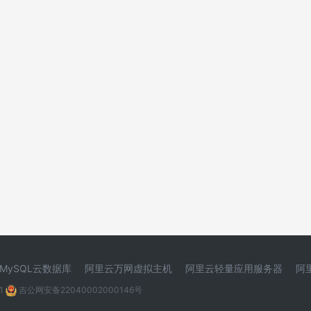
MySQL云数据库
阿里云万网虚拟主机
阿里云轻量应用服务器
阿
1
吉公网安备22040002000146号