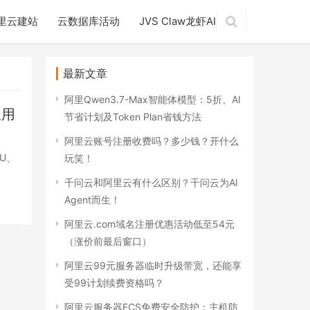
里云建站
云数据库活动
JVS Claw龙虾AI
最新文章
阿里Qwen3.7-Max智能体模型：5折、AI
租用
节省计划及Token Plan省钱方法
阿里云账号注册收费吗？多少钱？开什么
U、
玩笑！
千问云和阿里云有什么区别？千问云为AI
Agent而生！
阿里云.com域名注册优惠活动低至54元
（涨价前最后窗口）
阿里云99元服务器临时升级带宽，还能享
受99计划续费资格吗？
阿里云服务器ECS免费安全防护：主机防