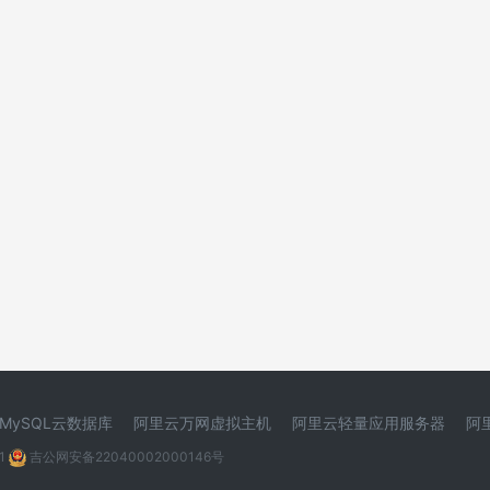
MySQL云数据库
阿里云万网虚拟主机
阿里云轻量应用服务器
阿
1
吉公网安备22040002000146号