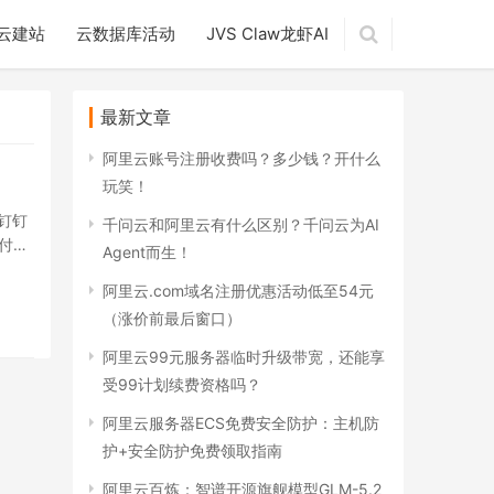
云建站
云数据库活动
JVS Claw龙虾AI
最新文章
阿里云账号注册收费吗？多少钱？开什么
玩笑！
钉钉
千问云和阿里云有什么区别？千问云为AI
付宝
Agent而生！
阿里云.com域名注册优惠活动低至54元
（涨价前最后窗口）
阿里云99元服务器临时升级带宽，还能享
受99计划续费资格吗？
阿里云服务器ECS免费安全防护：主机防
护+安全防护免费领取指南
阿里云百炼：智谱开源旗舰模型GLM-5.2