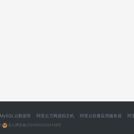
MySQL云数据库
阿里云万网虚拟主机
阿里云轻量应用服务器
阿
1
吉公网安备22040002000146号