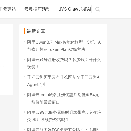
里云建站
云数据库活动
JVS Claw龙虾AI
最新文章
阿里Qwen3.7-Max智能体模型：5折、AI
节省计划及Token Plan省钱方法
阿里云账号注册收费吗？多少钱？开什么
核
玩笑！
千问云和阿里云有什么区别？千问云为AI
Agent而生！
阿里云.com域名注册优惠活动低至54元
（涨价前最后窗口）
阿里云99元服务器临时升级带宽，还能享
受99计划续费资格吗？
阿里云服务器ECS免费安全防护：主机防