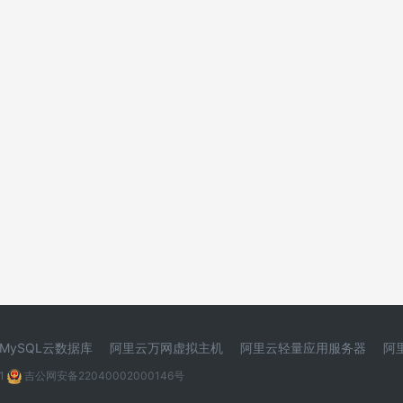
MySQL云数据库
阿里云万网虚拟主机
阿里云轻量应用服务器
阿
1
吉公网安备22040002000146号