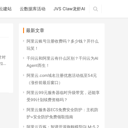
云建站
云数据库活动
JVS Claw龙虾AI
最新文章
阿里云账号注册收费吗？多少钱？开什么
玩笑！
针对
千问云和阿里云有什么区别？千问云为AI
扣价
Agent而生！
阿里云.com域名注册优惠活动低至54元
（涨价前最后窗口）
阿里云99元服务器临时升级带宽，还能享
受99计划续费资格吗？
阿里云服务器ECS免费安全防护：主机防
护+安全防护免费领取指南
阿里云百炼：智谱开源旗舰模型GLM-5.2