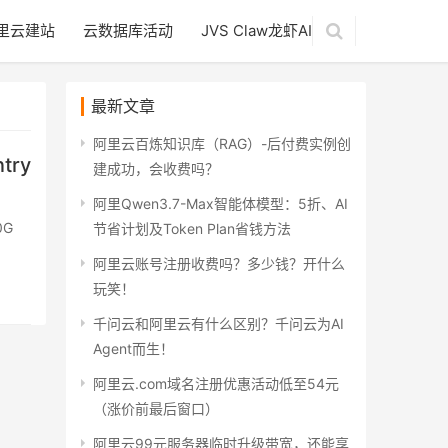
里云建站
云数据库活动
JVS Claw龙虾AI
最新文章
阿里云百炼知识库（RAG）-后付费实例创
try
建成功，会收费吗？
阿里Qwen3.7-Max智能体模型：5折、AI
0G
节省计划及Token Plan省钱方法
阿里云账号注册收费吗？多少钱？开什么
玩笑！
千问云和阿里云有什么区别？千问云为AI
Agent而生！
阿里云.com域名注册优惠活动低至54元
（涨价前最后窗口）
阿里云99元服务器临时升级带宽，还能享