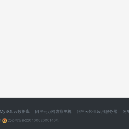
MySQL云数据库
阿里云万网虚拟主机
阿里云轻量应用服务器
阿
1
吉公网安备22040002000146号