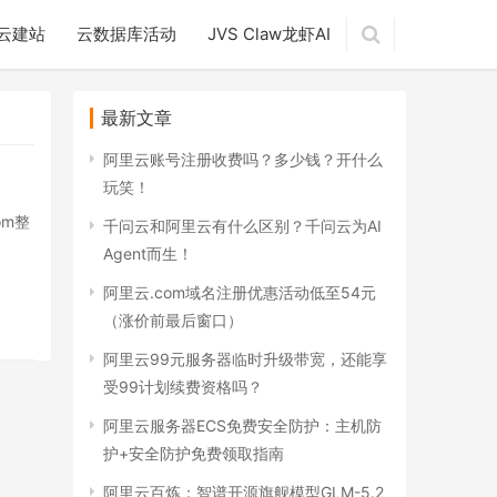
云建站
云数据库活动
JVS Claw龙虾AI
最新文章
阿里云账号注册收费吗？多少钱？开什么
玩笑！
om整
千问云和阿里云有什么区别？千问云为AI
Agent而生！
阿里云.com域名注册优惠活动低至54元
（涨价前最后窗口）
阿里云99元服务器临时升级带宽，还能享
受99计划续费资格吗？
阿里云服务器ECS免费安全防护：主机防
护+安全防护免费领取指南
阿里云百炼：智谱开源旗舰模型GLM-5.2