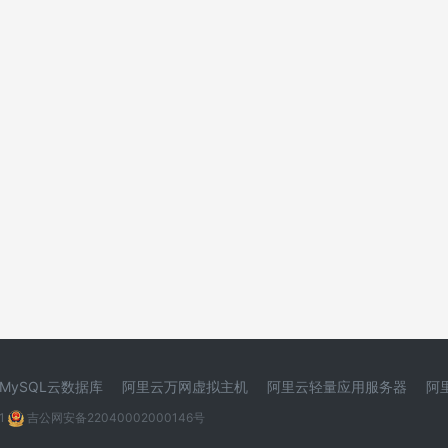
MySQL云数据库
阿里云万网虚拟主机
阿里云轻量应用服务器
阿
1
吉公网安备22040002000146号