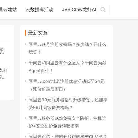
里云建站
云数据库活动
JVS Claw龙虾AI
最新文章
阿里云账号注册收费吗？多少钱？开什么
黑
玩笑！
千问云和阿里云有什么区别？千问云为AI
如打
Agent而生！
黄金
阿里云.com域名注册优惠活动低至54元
（涨价前最后窗口）
阿里云99元服务器临时升级带宽，还能享
受99计划续费资格吗？
阿里云服务器ECS免费安全防护：主机防
护+安全防护免费领取指南
阿里云百炼：智谱开源旗舰模型GLM-5.2