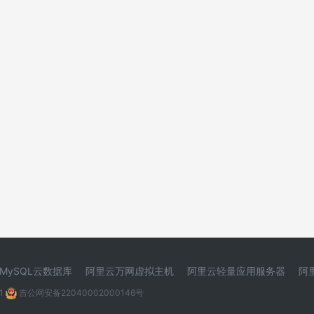
MySQL云数据库
阿里云万网虚拟主机
阿里云轻量应用服务器
阿
1
吉公网安备22040002000146号