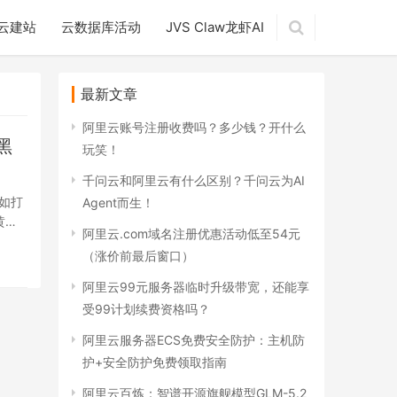
云建站
云数据库活动
JVS Claw龙虾AI
最新文章
阿里云账号注册收费吗？多少钱？开什么
黑
玩笑！
千问云和阿里云有什么区别？千问云为AI
如打
Agent而生！
黄金
阿里云.com域名注册优惠活动低至54元
（涨价前最后窗口）
阿里云99元服务器临时升级带宽，还能享
受99计划续费资格吗？
阿里云服务器ECS免费安全防护：主机防
护+安全防护免费领取指南
阿里云百炼：智谱开源旗舰模型GLM-5.2