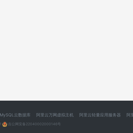
MySQL云数据库
阿里云万网虚拟主机
阿里云轻量应用服务器
阿
1
吉公网安备22040002000146号