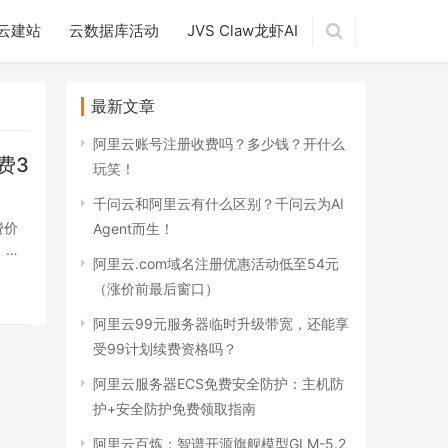
云建站
云数据库活动
JVS Claw龙虾AI
最新文章
阿里云账号注册收费吗？多少钱？开什么
费3
玩笑！
千问云和阿里云有什么区别？千问云为AI
费价
Agent而生！
：
阿里云.com域名注册优惠活动低至54元
（涨价前最后窗口）
阿里云99元服务器临时升级带宽，还能享
受99计划续费资格吗？
阿里云服务器ECS免费安全防护：主机防
护+安全防护免费领取指南
阿里云百炼：智谱开源旗舰模型GLM-5.2