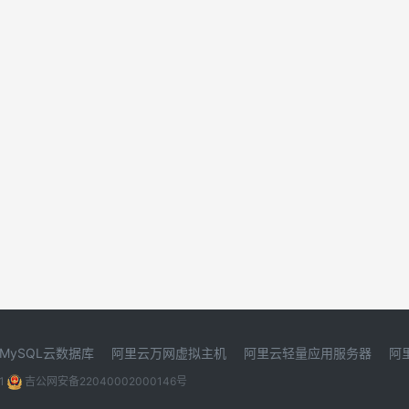
MySQL云数据库
阿里云万网虚拟主机
阿里云轻量应用服务器
阿
1
吉公网安备22040002000146号