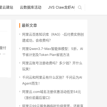
里云建站
云数据库活动
JVS Claw龙虾AI
最新文章
阿里云百炼知识库（RAG）-后付费实例创
建成功，会收费吗？
量付
阿里Qwen3.7-Max智能体模型：5折、AI
，学
节省计划及Token Plan省钱方法
阿里云账号注册收费吗？多少钱？开什么
玩笑！
千问云和阿里云有什么区别？千问云为AI
Agent而生！
阿里云.com域名注册优惠活动低至54元
（涨价前最后窗口）
阿里云99元服务器临时升级带宽，还能享