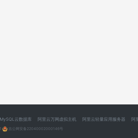
MySQL云数据库
阿里云万网虚拟主机
阿里云轻量应用服务器
阿
1
吉公网安备22040002000146号