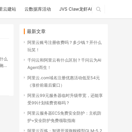
里云建站
云数据库活动
JVS Claw龙虾AI
最新文章
阿里云账号注册收费吗？多少钱？开什么
玩笑！
什么
千问云和阿里云有什么区别？千问云为AI
施。
Agent而生！
阿里云.com域名注册优惠活动低至54元
（涨价前最后窗口）
阿里云99元服务器临时升级带宽，还能享
受99计划续费资格吗？
阿里云服务器ECS免费安全防护：主机防
护+安全防护免费领取指南
阿里云百炼：智谱开源旗舰模型GLM-5.2