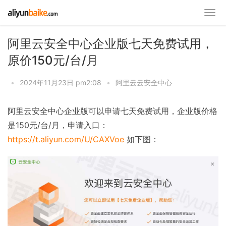
阿里云安全中心企业版七天免费试用，
原价150元/台/月
•
2024年11月23日 pm2:08
•
阿里云云安全中心
阿里云安全中心企业版可以申请七天免费试用，企业版价格
是150元/台/月，申请入口：
https://t.aliyun.com/U/CAXVoe
如下图：