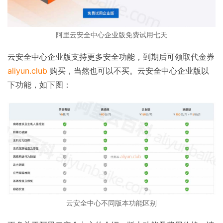
阿里云安全中心企业版免费试用七天
云安全中心企业版支持更多安全功能，到期后可领取代金券
aliyun.club
购买，当然也可以不买。云安全中心企业版以
下功能，如下图：
云安全中心不同版本功能区别