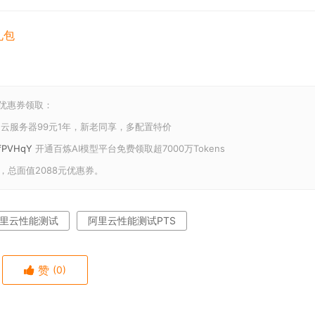
礼包
和优惠券领取：
云服务器99元1年，新老同享，多配置特价
U/fPVHqY
开通百炼AI模型平台免费领取超7000万Tokens
，总面值2088元优惠券。
里云性能测试
阿里云性能测试PTS
赞
(0)