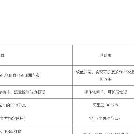
金版
基础版
较低并发、实现可扩展的SaaS化
aS化全仿真业务压测方案
测方案
单编排、流量控制能力极强
操作较简单、可扩展性强
城市的CDN节点
阿里云IDC节点
1官方指定使用）
1万（非独占节点）
和TPS双维度