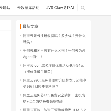
云建站
云数据库活动
JVS Claw龙虾AI
最新文章
阿里云账号注册收费吗？多少钱？开什么
玩笑！
千问云和阿里云有什么区别？千问云为AI
Agent而生！
阿里云.com域名注册优惠活动低至54元
（涨价前最后窗口）
阿里云99元服务器临时升级带宽，还能享
受99计划续费资格吗？
阿里云服务器ECS免费安全防护：主机防
护+安全防护免费领取指南
阿里云百炼：智谱开源旗舰模型GLM-5.2