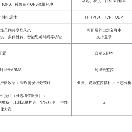
常规、梯度、目标3种模式
1QPS、秒级百万QPS流量脉冲
、个性化需求
HTTP(S)、TCP、UDP
，场景间共享登录态
可扩展的自定义脚本
蓄洪、条件跳转、智能思考时间等功能
支持登录
配置
自定义脚本
阿里云ARMS
阿里云监控
户侧数据 + 错误情况细分统计
业务、资源监控指标 + 日志分析
对性提供（可选增值服务）：
据准备、压测流量构造、实际压测、 性能
无
优化方案