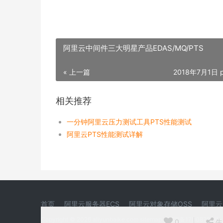
阿里云中间件三大明星产品EDAS/MQ/PTS
« 上一篇
2018年7月1日 p
相关推荐
一分钟阿里云压力测试工具PTS性能测试
阿里云PTS性能测试详解
首页
阿里云服务器ECS
阿里云对象存储OSS
阿里云
Copyright © 2026 aliyunbaike.com
sitemap
吉ICP备17008788号-
0
生