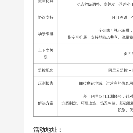
流量仿真
动态秒级调整、高并发下误差小于
协议支持
HTTP(S)
全链路可视化编排
场景编排
指令可扩展，支持登陆态共享、流量
上下文关
页面
联
监控配套
阿里云监控 + 
压测报告
细粒度到地域、运营商的仿真用
基于阿里双11压测经验，针
解决方案
方案制定、环境改造、场景构建、基础数
识别、
活动地址：