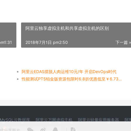
阿里云独享虚拟主机和共享虚拟主机的区别
m1:31
2018年7月1日 pm2:50
下一篇 
阿里云EDAS摆脱人肉运维10元/年 开启DevOps时代
性能测试PTS铂金版资源包限时6.8折优惠低至￥6.73即可开启压测
MySQL云数据库
阿里云万网虚拟主机
阿里云轻量应用服务器
阿
1
吉公网安备22040002000146号
成分享图片