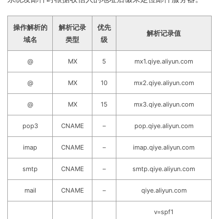
操作解析的
解析记录
优先
解析记录值
域名
类型
级
@
MX
5
mx1.qiye.aliyun.com
@
MX
10
mx2.qiye.aliyun.com
@
MX
15
mx3.qiye.aliyun.com
pop3
CNAME
–
pop.qiye.aliyun.com
imap
CNAME
–
imap.qiye.aliyun.com
smtp
CNAME
–
smtp.qiye.aliyun.com
mail
CNAME
–
qiye.aliyun.com
v=spf1