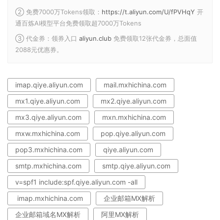
② 免费7000万Tokens领取：
https://t.aliyun.com/U/fPVHqY
开
通百炼AI模型平台免费领取超7000万Tokens
③ 代金券：领券入口
aliyun.club
免费领取12张代金券，总面值
2088元优惠券。
imap.qiye.aliyun.com
mail.mxhichina.com
mx1.qiye.aliyun.com
mx2.qiye.aliyun.com
mx3.qiye.aliyun.com
mxn.mxhichina.com
mxw.mxhichina.com
pop.qiye.aliyun.com
pop3.mxhichina.com
qiye.aliyun.com
smtp.mxhichina.com
smtp.qiye.aliyun.com
v=spf1 include:spf.qiye.aliyun.com -all
imap.mxhichina.com
企业邮箱MX解析
企业邮箱域名MX解析
阿里MX解析