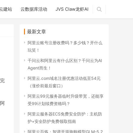
云建站
云数据库活动
JVS Claw龙虾AI
最新文章
阿里云账号注册收费吗？多少钱？开什么
玩笑！
千问云和阿里云有什么区别？千问云为AI
Agent而生！
阿里云.com域名注册优惠活动低至54元
完
（涨价前最后窗口）
阿里云99元服务器临时升级带宽，还能享
阿
受99计划续费资格吗？
阿里云服务器ECS免费安全防护：主机防
护+安全防护免费领取指南
阿里云百炼：智谱开源旗舰模型GLM-5.2