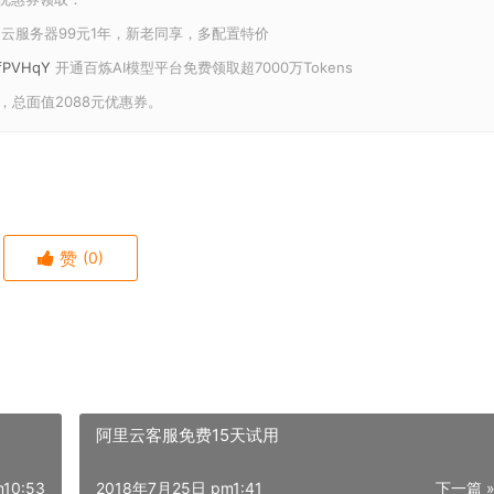
云服务器99元1年，新老同享，多配置特价
U/fPVHqY
开通百炼AI模型平台免费领取超7000万Tokens
，总面值2088元优惠券。
赞
(0)
阿里云客服免费15天试用
10:53
2018年7月25日 pm1:41
下一篇 